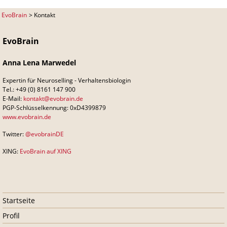
EvoBrain
Kontakt
EvoBrain
Anna Lena Marwedel
Expertin für Neuroselling - Verhaltensbiologin
Tel.: +49 (0) 8161 147 900
E-Mail:
kontakt@evobrain.de
PGP-Schlüsselkennung: 0xD4399879
www.evobrain.de
Twitter:
@evobrainDE
XING:
EvoBrain auf XING
Navigation
Startseite
überspringen
Profil